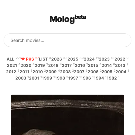
Mologᵇᵉᵗᵃ
221
27
3
35
89
11
13
9
ALL
♥ PKS
LIST
2026
2025
2024
2023
2022
4
4
3
4
2
2
4
6
2
2021
2020
2019
2018
2017
2016
2015
2014
2013
3
3
2
4
2
3
2
2
1
2012
2011
2010
2009
2008
2007
2006
2005
2004
1
1
1
2
1
1
1
1
2003
2001
1999
1998
1997
1996
1994
1982