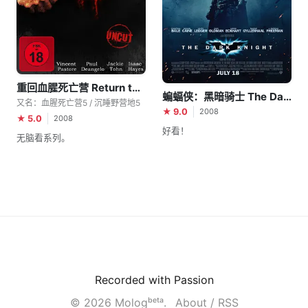
重回血腥死亡营 Return to Sleepaway Camp
蝙蝠侠：黑暗骑士 The Dark Knight
又名：血腥死亡营5 / 沉睡野营地5
★ 9.0
2008
★ 5.0
2008
好看！
无脑看系列。
Recorded with Passion
© 2026 Mologᵇᵉᵗᵃ.
About
/
RSS