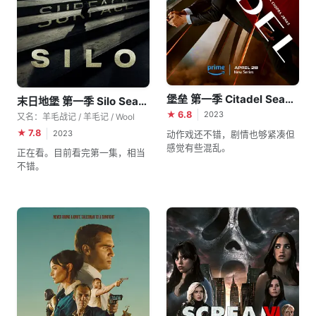
堡垒 第一季 Citadel Season 1
末日地堡 第一季 Silo Season 1
★ 6.8
2023
又名：羊毛战记 / 羊毛记 / Wool
★ 7.8
2023
动作戏还不错，剧情也够紧凑但
感觉有些混乱。
正在看。目前看完第一集，相当
不错。