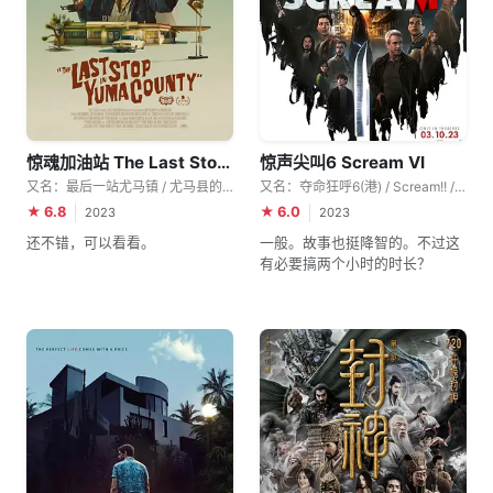
惊魂加油站 The Last Stop in Yuma County
惊声尖叫6 Scream VI
又名：最后一站尤马镇 / 尤马县的最后一站
又名：夺命狂呼6(港) / Scream!! / Scream 6
★ 6.8
★ 6.0
2023
2023
还不错，可以看看。
一般。故事也挺降智的。不过这
有必要搞两个小时的时长？