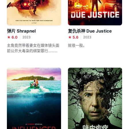
弹片 Shrapnel
复仇杀神 Due Justice
★ 6.0
★ 5.6
2023
2023
主角竟然带着妻女在媒体镜头面
就很一般。
前公开大毒枭的绑架罪行……这
不是拖家人下水嘛。这BUG有点
大啊。