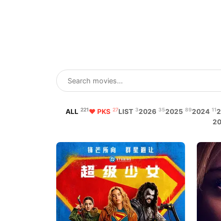
221
27
3
35
89
11
ALL
♥ PKS
LIST
2026
2025
2024
2
2