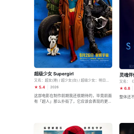
超级少女 Supergirl
灵魂伴侣
又名：超女(港) / 超少女(台) / 超级少女：明日之女 / 超级女孩： 明日之姝 / Supergirl: Woman of Tomorrow
又名：《
★ 5.4
2026
★ 6.8
这部电影在制作前期我还很期待的，毕竟前面
整体还
有「超人」那么扑街了，它应该会表现的更好
些，但没想到啊没想到，它甚至比「超人」扑
街的更甚……我已经对这个所谓的 DCU 不期
待了。DC 还是赶紧来多一次重启吧，实在不
行的话把自己卖给 Netflix 算了，让 Netflix
帮你挽挽口碑……😮‍💨