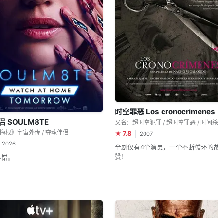
时空罪恶 Los cronocrímenes
 SOULM8TE
梅根》宇宙外传 / 夺魂伴侣
★ 7.8
2007
2026
全剧仅有4个演员，一个不断循环的
赞！
不错。