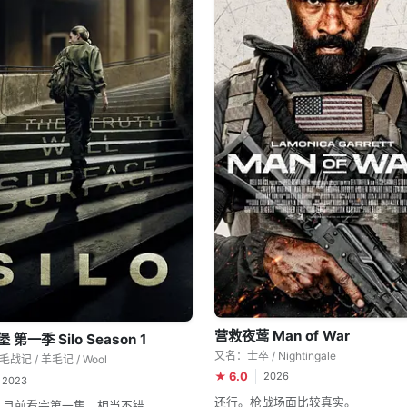
营救夜莺 Man of War
第一季 Silo Season 1
又名：士卒 / Nightingale
战记 / 羊毛记 / Wool
★ 6.0
2026
2023
还行。枪战场面比较真实。
。目前看完第一集，相当不错。