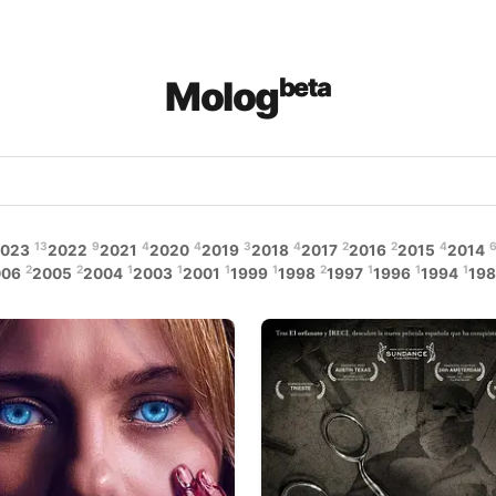
Mologᵇᵉᵗᵃ
13
9
4
4
3
4
2
2
4
023
2022
2021
2020
2019
2018
2017
2016
2015
2014
2
2
1
1
1
1
2
1
1
1
006
2005
2004
2003
2001
1999
1998
1997
1996
1994
198