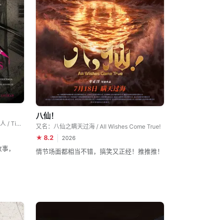
八仙！
又名：超时空犯罪 / 超时空罪恶 / 时间杀人 / Timecrimes
又名：八仙之瞒天过海 / All Wishes Come True!
★ 8.2
2026
故事，
情节场面都相当不错，搞笑又正经！推推推！