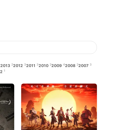
6
2
3
3
2
4
2
3
2013
2012
2011
2010
2009
2008
2007
1
2