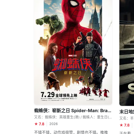
蜘蛛侠：崭新之日 Spider-Man: Brand New Day
末日地堡 
又名：蜘蛛侠：英雄重生(港) / 蜘蛛人：重生日(台) / 蜘蛛侠：重生日 / 蜘蛛侠：全新日 / 蜘蛛侠：崭新一天 / 蜘蛛侠4 / Spider-Man 4
又名：羊毛
★ 7.8
2026
★ 7.8
不错不错，动作戏很赞，剧情也不错。推推
正在看