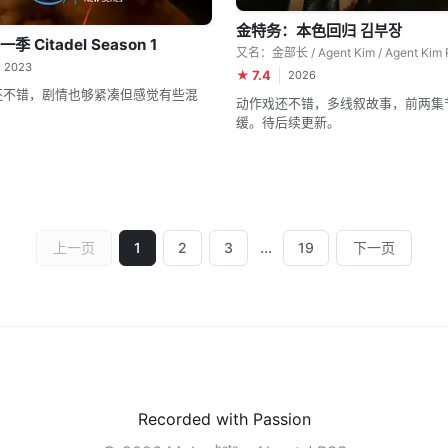
金特务：本色回归 김부장
季 Citadel Season 1
2023
★ 7.4
2026
还不错，剧情也够紧凑但感觉有些混
动作戏还不错，多线叙故事，前两集
缓。待后续更新。
...
上一页
1
2
3
19
下一页
Recorded with Passion