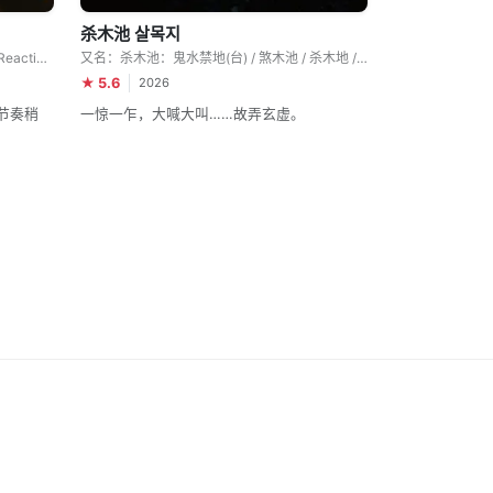
杀木池 살목지
又名：金部长 / Agent Kim / Agent Kim Reactivated
又名：杀木池：鬼水禁地(台) / 煞木池 / 杀木地 / Salmokji: Whispering Water
★ 5.6
2026
节奏稍
一惊一乍，大喊大叫……故弄玄虚。