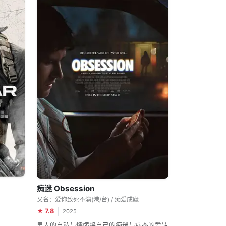
痴迷 Obsession
又名：爱你致死不渝(港/台) / 痴爱成魔
★ 7.8
2025
男人的自私与懦弱将自己的痴迷与病态的爱转